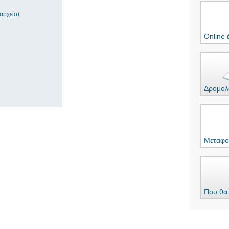
 αρχείο)
Online 
Δρομολ
Μεταφο
Που θα 