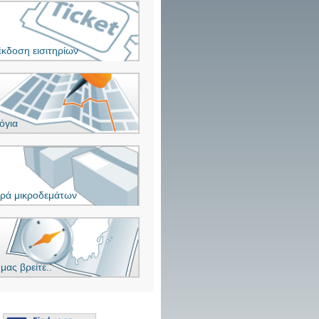
έκδοση εισιτηρίων
όγια
ρά μικροδεμάτων
μας βρείτε..