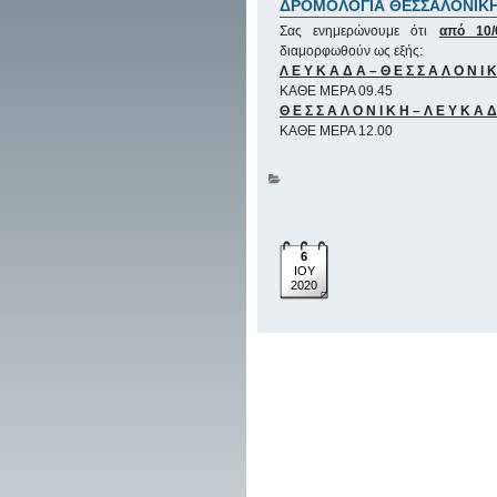
ΔΡΟΜΟΛΟΓΙΑ ΘΕΣΣΑΛΟΝΙΚΗΣ
Σας ενημερώνουμε ότι
από 10
διαμορφωθούν ως εξής:
Λ Ε Υ Κ Α Δ Α – Θ Ε Σ Σ Α Λ Ο Ν Ι 
ΚΑΘΕ ΜΕΡΑ 09.45
Θ Ε Σ Σ Α Λ Ο Ν Ι Κ Η – Λ Ε Υ Κ Α 
ΚΑΘΕ ΜΕΡΑ 12.00
6
ΙΟΥ
2020