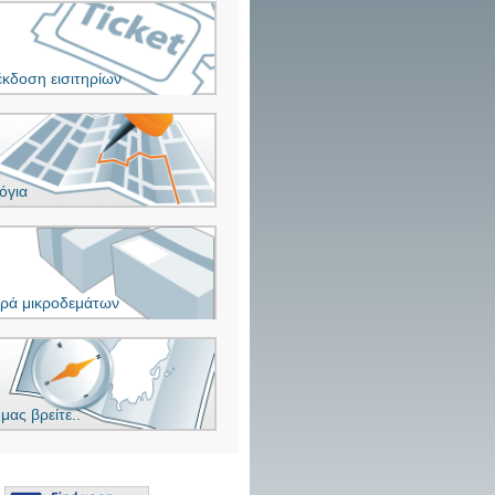
έκδοση εισιτηρίων
όγια
ρά μικροδεμάτων
μας βρείτε..