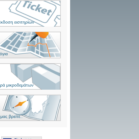
έκδοση εισιτηρίων
όγια
ρά μικροδεμάτων
μας βρείτε..