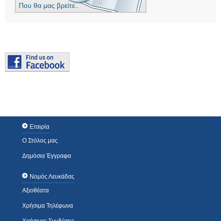
Που θα μας βρείτε..
Εταιρία
Ο Στόλος μας
Δημόσια Έγγραφα
Νομός Λευκάδας
Αξιοθέατα
Χρήσιμα Τηλέφωνα