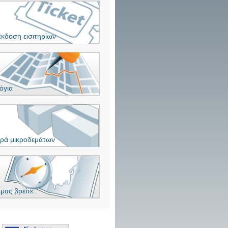
έκδοση εισιτηρίων
όγια
ρά μικροδεμάτων
μας βρείτε..