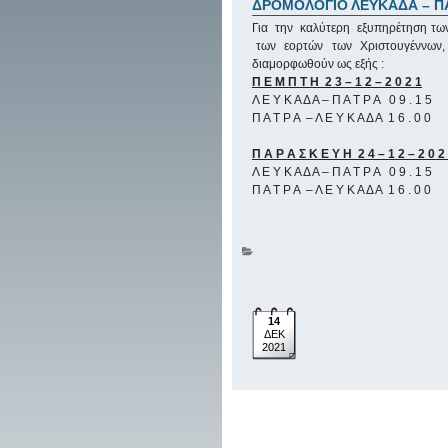
ΔΡΟΜΟΛΟΓΙΟ ΛΕΥΚΑΔΑ – ΠΑ
Για την καλύτερη εξυπηρέτηση τω
των εορτών των Χριστουγέννων,
διαμορφωθούν ως εξής :
Π Ε Μ Π Τ Η 2 3 – 1 2 – 2 0 2 1
Λ Ε Υ Κ Α Δ Α – Π Α Τ Ρ Α 0 9 . 1 5
Π Α Τ Ρ Α – Λ Ε Υ Κ Α Δ Α 1 6 . 0 0
Π Α Ρ Α Σ Κ Ε Υ Η 2 4 – 1 2 – 2 0 2
Λ Ε Υ Κ Α Δ Α – Π Α Τ Ρ Α 0 9 . 1 5
Π Α Τ Ρ Α – Λ Ε Υ Κ Α Δ Α 1 6 . 0 0
14
ΔΕΚ
2021