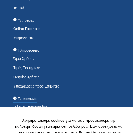
Τοπικά
Υπηρεσίες
Online Εισιτήρια
Μικροδέματα
Πληροφορίες
Όροι Χρήσης
Τιμές Εισιτηρίων
Οδηγίες Χρήσης
Υποχρεώσεις προς Επιβάτες
Επικοινωνία
Φόρμα Επικοινωνίας
Τηλέφωνα / Διευθύνσεις
Χρησιμοποιούμε cookies για να σας προσφέρουμε την
Που θα μας βρείτε..
καλύτερη δυνατή εμπειρία στη σελίδα μας. Εάν συνεχίσετε να
χρησιμοποιείτε αυτόν τον ιστότοπο, θα υποθέσουμε ότι είστε