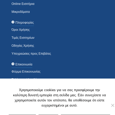
Online Εισιτήρια
Μικροδέματα
Πληροφορίες
Όροι Χρήσης
Τιμές Εισιτηρίων
Οδηγίες Χρήσης
Υποχρεώσεις προς Επιβάτες
Επικοινωνία
Φόρμα Επικοινωνίας
Τηλέφωνα / Διευθύνσεις
Που θα μας βρείτε..
Χρησιμοποιούμε cookies για να σας προσφέρουμε την
καλύτερη δυνατή εμπειρία στη σελίδα μας. Εάν συνεχίσετε να
© 2010 - 2026 ΚΤΕΛ ΝΟΜΟΥ ΛΕΥΚΑΔΑΣ Α.Ε. All rights reserved |
Πολιτική Απορρήτου
Σχεδιασμός & Ανάπτυξη:
ΙΜΕ Πληροφορική
χρησιμοποιείτε αυτόν τον ιστότοπο, θα υποθέσουμε ότι είστε
ευχαριστημένοι με αυτό.