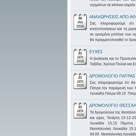
οχημάτων σε κάποια σημεία 
ΑΝΑΧΩΡΗΣΕΙΣ ΑΠΟ ΑΘ
30
ΙΑΝ
Σας πληροφορούμε ότ
2016
κινητοποιήσεων και τη μεγ
σε ορισμένα μπλόκα των α
θα πραγματοποιηθεί το δρο
ΕΥΧΕΣ
21
ΔΕΚ
Η Διοίκηση και το Προσωπ
2015
Ταξίδια, Χρόνια Πολλά και
ΔΡΟΜΟΛΟΓΙΟ ΠΑΤΡΑΣ
21
ΔΕΚ
Σας πληροφορούμε ότι θα 
2015
Πάτρα την παραμονή των 
Λευκάδα Πάτρα 09.15 Πάτρ
ΔΡΟΜΟΛΟΓΙΟ ΘΕΣΣΑΛ
21
ΔΕΚ
Τα δρομολόγια της θεσσαλο
2015
και ώρες. Τετάρτη 23-12-
Λευκάδα 15.15 Πέμπτη
Θεσσαλονίκη Λευκάδα 15.
09.00 Θεσσαλονίκη Λευκάδ