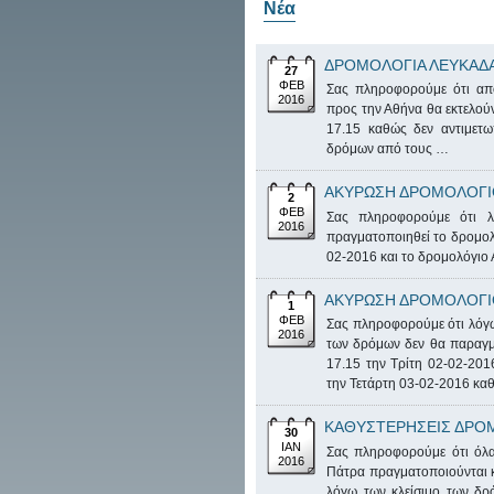
Νέα
ΔΡΟΜΟΛΟΓΙΑ ΛΕΥΚΑΔ
27
ΦΕΒ
Σας πληροφορούμε ότι απ
2016
προς την Αθήνα θα εκτελούντ
17.15 καθώς δεν αντιμετω
δρόμων από τους …
ΑΚΥΡΩΣΗ ΔΡΟΜΟΛΟΓΙΟ
2
ΦΕΒ
Σας πληροφορούμε ότι λ
2016
πραγματοποιηθεί το δρομολ
02-2016 και το δρομολόγιο
ΑΚΥΡΩΣΗ ΔΡΟΜΟΛΟΓΙΟ
1
ΦΕΒ
Σας πληροφορούμε ότι λόγω
2016
των δρόμων δεν θα παραγμ
17.15 την Τρίτη 02-02-20
την Τετάρτη 03-02-2016 κα
ΚΑΘΥΣΤΕΡΗΣΕΙΣ ΔΡΟ
30
ΙΑΝ
Σας πληροφορούμε ότι όλα
2016
Πάτρα πραγματοποιούνται κ
λόγω των κλείσιμο των δρ