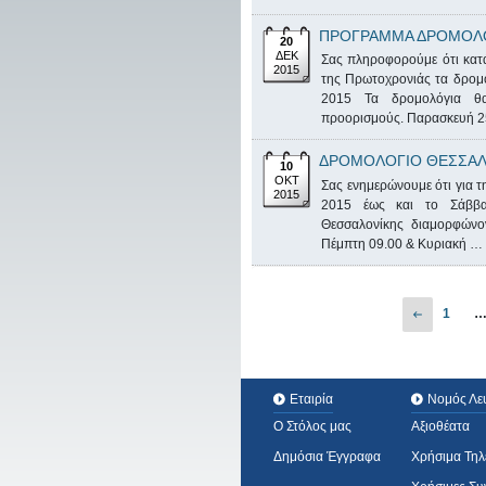
ΠΡΟΓΡΑΜΜΑ ΔΡΟΜΟΛ
20
ΔΕΚ
Σας πληροφορούμε ότι κατά
2015
της Πρωτοχρονιάς τα δρομ
2015 Τα δρομολόγια θα
προορισμούς. Παρασκευή 2
ΔΡΟΜΟΛΟΓΙΟ ΘΕΣΣΑΛ
10
ΟΚΤ
Σας ενημερώνουμε ότι για τ
2015
2015 έως και το Σάββα
Θεσσαλονίκης διαμορφώ
Πέμπτη 09.00 & Κυριακή …
1
Εταιρία
Νομός Λε
Ο Στόλος μας
Αξιοθέατα
Δημόσια Έγγραφα
Χρήσιμα Τη