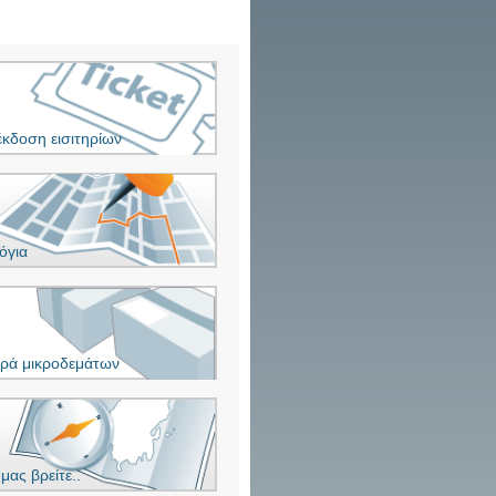
έκδοση εισιτηρίων
όγια
ρά μικροδεμάτων
μας βρείτε..