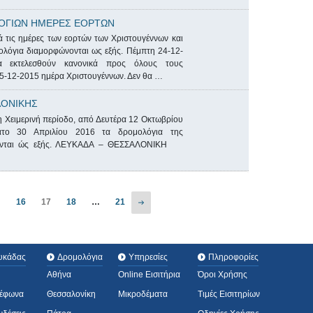
ΟΓΙΩΝ ΗΜΕΡΕΣ ΕΟΡΤΩΝ
 τις ημέρες των εορτών των Χριστουγέννων και
ολόγια διαμορφώνονται ως εξής. Πέμπτη 24-12-
 εκτελεσθούν κανονικά προς όλους τους
5-12-2015 ημέρα Χριστουγέννων. Δεν θα …
ΟΝΙΚΗΣ
η Χειμερινή περίοδο, από Δευτέρα 12 Οκτωβρίου
το 30 Απριλίου 2016 τα δρομολόγια της
νονται ώς εξής. ΛΕΥΚΑΔΑ – ΘΕΣΣΑΛΟΝΙΚΗ
…
16
17
18
…
21
υκάδας
Δρομολόγια
Υπηρεσίες
Πληροφορίες
Αθήνα
Online Εισιτήρια
Όροι Χρήσης
λέφωνα
Θεσσαλονίκη
Μικροδέματα
Τιμές Εισιτηρίων