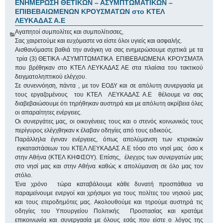
ΕΝΗΜΕΡΩΣΗ ΘΕΤΙΚΩΝ – ΑΣΥΜΠΤΩΜΑΤΙΚΩΝ –
ΕΠΙΒΕΒΑΙΩΜΕΝΩΝ ΚΡΟΥΣΜΑΤΩΝ στο ΚΤΕΛ
ΛΕΥΚΑΔΑΣ Α.Ε
Αγαπητοί συμπολίτες και συμπολίτισσες,
Σας χαιρετούμε και ευχόμαστε να είστε όλοι υγιείς και ασφαλής.
Αισθανόμαστε βαθιά την ανάγκη να σας ενημερώσουμε σχετικά με τα
τρία (3) ΘΕΤΙΚΑ -ΑΣΥΜΠΤΩΜΑΤΙΚΑ ΕΠΙΒΕΒΑΙΩΜΕΝΑ ΚΡΟΥΣΜΑΤΑ
που βρέθηκαν στο ΚΤΕΛ ΛΕΥΚΑΔΑΣ ΑΕ στα πλαίσια του τακτικού
δειγματοληπτικού ελέγχου.
Σε συνεννόηση, πάντα , με τον ΕΟΔΥ και σε απόλυτη συνεργασία με
τους εργαζομένους του ΚΤΕΛ ΛΕΥΚΑΔΑΣ Α.Ε θέλουμε να σας
διαβεβαιώσουμε ότι τηρήθηκαν αυστηρά και με απόλυτη ακρίβεια όλες
οι απαραίτητες ενέργειες.
Οι συνεργάτες μας, οι οικογένειες τους και ο στενός κοινωνικός τους
περίγυρος ελέγχθηκαν κ έλαβαν οδηγίες από τους ειδικούς.
Παράλληλα έγιναν ενέργειες, όπως απολύμανση των κτιριακών
εγκαταστάσεων του ΚΤΕΛ ΛΕΥΚΑΔΑΣ Α.Ε τόσο στο νησί μας όσο κ
στην Αθήνα (ΚΤΕΛ ΚΗΦΙΣΟΥ). Επίσης, έλεγχος των συνεργατών μας
στο νησί μας και στην Αθήνα καθώς κ απολύμανση σε όλο μας τον
στόλο.
Ένα χρόνο τώρα καταβάλουμε κάθε δυνατή προσπάθεια να
παραμείνουμε ενεργοί και χρήσιμοι για τους πολίτες του νησιού μας
και τους ετεροδημότες μας. Ακολουθούμε και τηρούμε αυστηρά τις
οδηγίες του Υπουργείου Πολιτικής Προστασίας και κρατάμε
επικοινωνία και συνεργασία με όλους εσάς που είστε ο λόγος της